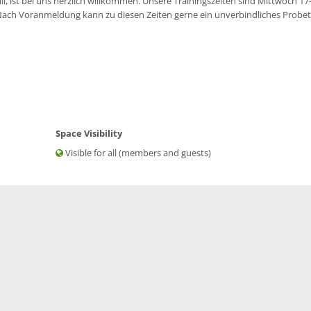
ill, ist bei uns herzlich willkommen. Unsere Trainingszeiten sind Mittwoch 17
 Nach Voranmeldung kann zu diesen Zeiten gerne ein unverbindliches Probet
Space Visibility
Visible for all (members and guests)