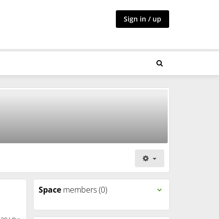
Sign in / up
Space
members (0)