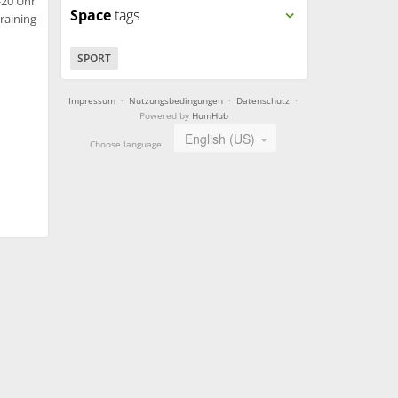
-20 Uhr
Space
tags
raining
SPORT
Impressum
·
Nutzungsbedingungen
·
Datenschutz
·
Powered by
HumHub
English (US)
Choose language: