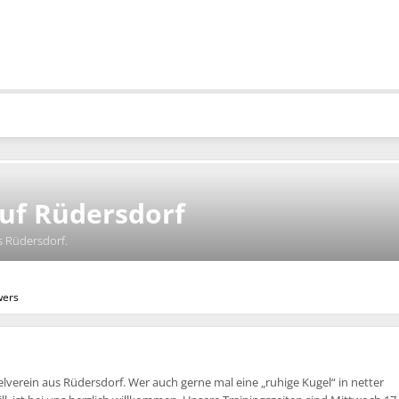
uf Rüdersdorf
s Rüdersdorf.
wers
gelverein aus Rüdersdorf. Wer auch gerne mal eine „ruhige Kugel“ in netter