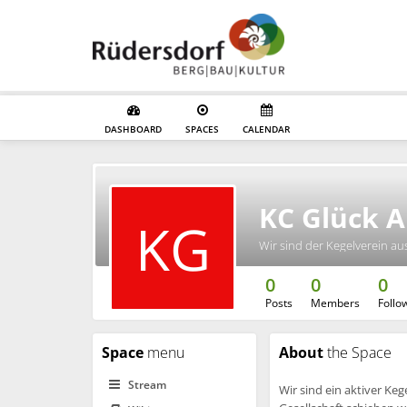
DASHBOARD
SPACES
CALENDAR
KC Glück A
KG
Wir sind der Kegelverein au
0
0
0
Posts
Members
Follo
Space
menu
About
the Space
Stream
Wir sind ein aktiver Ke